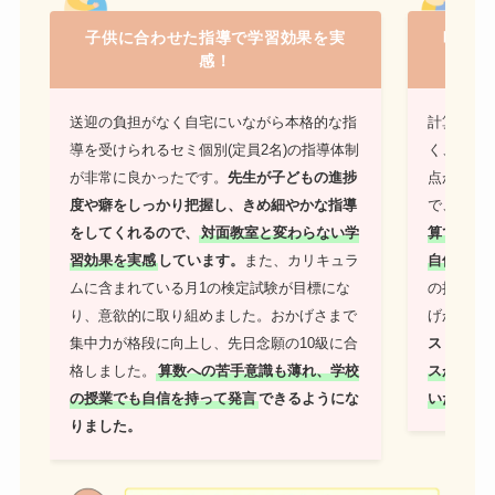
子供に合わせた指導で学習効果を実
暗算ス
感！
送迎の負担がなく自宅にいながら本格的な指
計算ドリ
導を受けられるセミ個別(定員2名)の指導体制
く、先生
が非常に良かったです。
先生が子どもの進捗
点が本当
度や癖をしっかり把握し、きめ細やかな指導
で、
学校
をしてくれるので、
対面教室と変わらない学
算でスラ
習効果を実感
しています。
また、カリキュラ
自信がつ
ムに含まれている月1の検定試験が目標にな
の授業で
り、意欲的に取り組めました。おかげさまで
げか、国
集中力が格段に向上し、先日念願の10級に合
ストで問
格しました。
算数への苦手意識も薄れ、学校
スが激減
の授業でも自信を持って発言
できるようにな
いた
のが
りました。