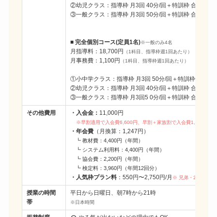
②幼児クラス：指導枠 月3回 40分/回＋特訓枠 合計月3回 
③一般クラス：指導枠 月3回 50分/回＋特訓枠 合計月3回 
■ 完全個別コース(定員1名)
※一般のみ4名
月指導料：18,700円
（1科目、指導枠週1回あたり）
月事務費：1,100円
（1科目、指導枠週1回あたり）
①小中学クラス：指導枠 月3回 50分/回＋特訓枠 合計月3
②幼児クラス：指導枠 月3回 40分/回＋特訓枠 合計月3回 
③一般クラス：指導枠 月3回5 0分/回＋特訓枠 合計月3回 
その他費用
・入会金：
11,000円
※早割適用で入会費6,600円、早割＋家族割で入会費1,100円
・年会費
（月換算：1,247円）
┗ 教材費：4,400円（年間）
┗ システム利用料：4,400円（年間）
┗ 協会費：2,200円（年間）
┗ 検定料：3,960円（年間12回分）
・人気枠プラン料
：550円〜2,750円/月
※ 兄弟・2科目割あ
授業の時間
平日から日曜日、朝7時から21時
帯
※日本時間